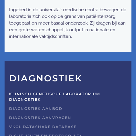
Ingebed in de universitair medische centra bewegen de
laboratoria zich ook op de grens van patiëntenzorg,
toegepast en meer basaal onderzoek. Zij dragen bij aan
een grote wetenschappelijk output in nationale en
internationale vaktijdschriften.
DIAGNOSTIEK
KLINISCH GENETISCHE LABORATORIUM
DIAGNOSTIEK
DIAGNOSTIEK AANBOD
DIAGNOSTIEK AANVRAGEN
VKGL DATASHARE DATABASE
RICHTLIJNEN EN PROTOCOLLEN